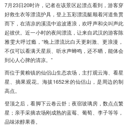
7月23日20时许，记者在该景区起漂点看到，游客穿
好救生衣等漂流护具，登上五彩漂流艇顺着河道鱼贯
而下，在清凉的溪流中追波逐浪，欢呼声和尖叫声此
起彼伏。近一小时的夜间漂流，让来自武汉的游客陈
雅雯大呼过瘾，“晚上漂流比白天更刺激、更浪漫，
不仅可以看满天星辰、听水声蝉鸣，还不晒，能体会
到沁人心脾的清凉。”
而位于黄粮镇的仙侣山生态农场，主打观云海、看星
星、摘果观花。海拔1652米的仙侣山，是周边的制
高点。
登顶之后，看脚下云卷云舒；夜宿玻璃房，数点点繁
星；亲手采摘农场刚成熟的蓝莓、葡萄、李子等等，
品味浓醇果香。