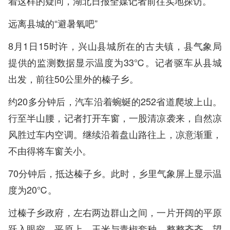
着这样的疑问，湖北日报全媒记者前往实地探访。
远离县城的“避暑氧吧”
8月1日15时许，兴山县城所在的古夫镇，县气象局
提供的监测数据显示温度为33℃。记者驱车从县城
出发，前往50公里外的榛子乡。
约20多分钟后，汽车沿着蜿蜒的252省道爬坡上山。
行至半山腰，记者打开车窗，一股清凉袭来，自然凉
风胜过车内空调。继续沿着盘山路往上，凉意渐重，
不由得将车窗关小。
70分钟后，抵达榛子乡。此时，乡里气象屏上显示温
度为20℃。
过榛子乡政府，左右两边群山之间，一片开阔的平原
跃入眼帘。平原上，玉米与青椒套种，整整齐齐，望