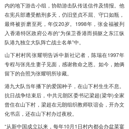
内的地下游击小组，协助游击队传送信件及情报。他
在宪兵部遭受酷刑多天，仍旧坚贞不屈、守口如瓶，
最终被折磨至死，年仅20岁。1998年，张金福被列
入香港特区政府公布的“为保卫香港而捐躯之东江纵
队港九独立大队阵亡战士名单”中。
山下村村民张耀明告诉中新社记者，陈瑞在1997年
专程与张兆生妻子见面，感谢救命之恩。如今，她俩
留下的合照为张耀明所珍藏。
港九大队当年播下的爱国种子，在山下村生生不息。
抗日战争结束后，中共元朗区委书记梁超(梁华)全家
曾住在山下村，梁超在元朗组织教师联谊会，开办文
化书店，还在山下村办过夜校。
“从新中国成立以来，每年10月1日村内都会办盆菜宴