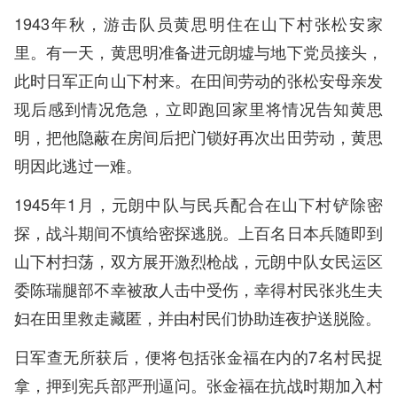
1943年秋，游击队员黄思明住在山下村张松安家
里。有一天，黄思明准备进元朗墟与地下党员接头，
此时日军正向山下村来。在田间劳动的张松安母亲发
现后感到情况危急，立即跑回家里将情况告知黄思
明，把他隐蔽在房间后把门锁好再次出田劳动，黄思
明因此逃过一难。
1945年1月，元朗中队与民兵配合在山下村铲除密
探，战斗期间不慎给密探逃脱。上百名日本兵随即到
山下村扫荡，双方展开激烈枪战，元朗中队女民运区
委陈瑞腿部不幸被敌人击中受伤，幸得村民张兆生夫
妇在田里救走藏匿，并由村民们协助连夜护送脱险。
日军查无所获后，便将包括张金福在内的7名村民捉
拿，押到宪兵部严刑逼问。张金福在抗战时期加入村