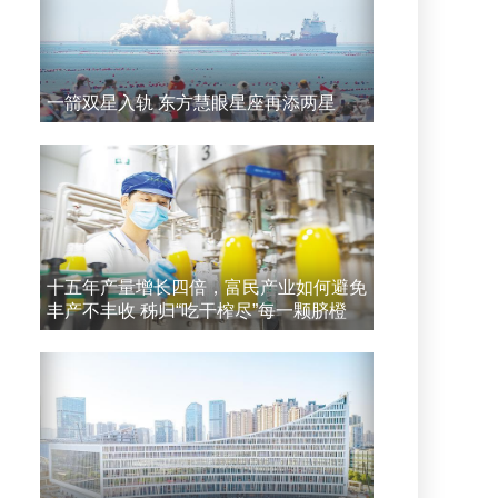
一箭双星入轨 东方慧眼星座再添两星
十五年产量增长四倍，富民产业如何避免
丰产不丰收 秭归“吃干榨尽”每一颗脐橙