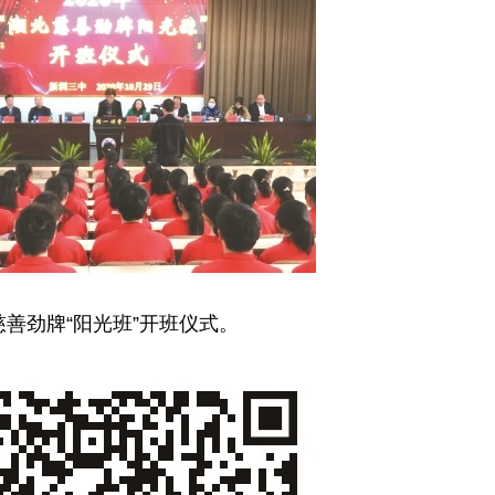
慈善劲牌“阳光班”开班仪式。