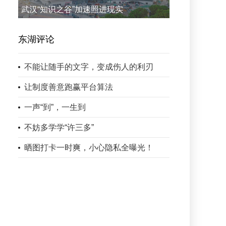
武汉“知识之谷”加速照进现实
东湖评论
不能让随手的文字，变成伤人的利刃
让制度善意跑赢平台算法
一声“到”，一生到
不妨多学学“许三多”
晒图打卡一时爽，小心隐私全曝光！