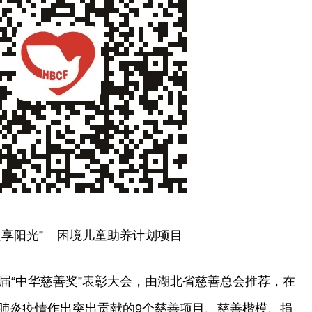
童享阳光” 困境儿童助养计划项目
届“中华慈善奖”表彰大会，由湖北省慈善总会推荐，在
肺炎疫情作出突出贡献的9个慈善项目、慈善楷模、捐