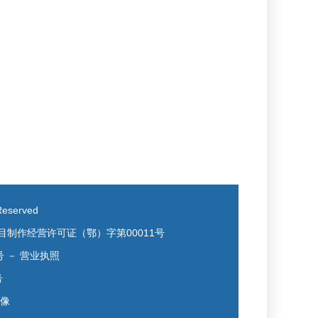
eserved
目制作经营许可证（鄂）字第00011号
号
－
营业执照
号
镜像