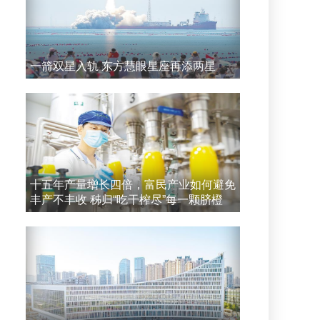
一箭双星入轨 东方慧眼星座再添两星
十五年产量增长四倍，富民产业如何避免
丰产不丰收 秭归“吃干榨尽”每一颗脐橙