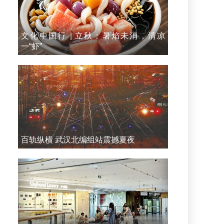
文化中国行 | 立秋：暑焰未消，清凉
一“虾”
百轨纵横 武汉北编组站震撼夏夜