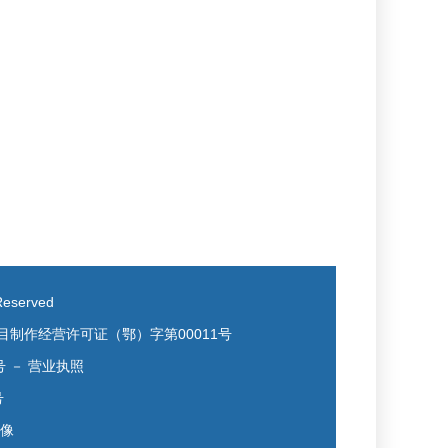
eserved
目制作经营许可证（鄂）字第00011号
号
－
营业执照
号
镜像