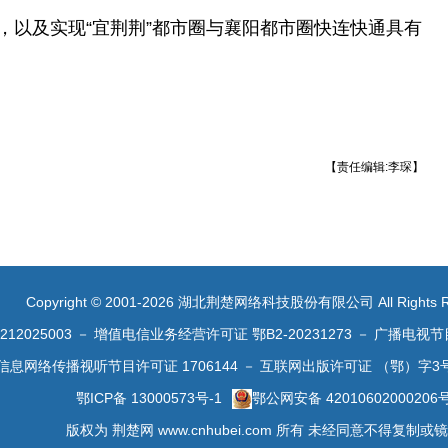
，以及实现“宜荆荆”都市圈与襄阳都市圈快连快通具有
【责任编辑:李琛】
Copyright © 2001-2026 湖北荆楚网络科技股份有限公司 All Rights R
2025003
－
增值电信业务经营许可证 鄂B2-20231273
－
广播电视节
信息网络传播视听节目许可证 1706144
－
互联网出版许可证 （鄂）字3
鄂ICP备 13000573号-1
鄂公网安备 42010602000206
版权为 荆楚网 www.cnhubei.com 所有 未经同意不得复制或