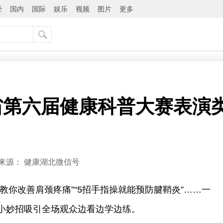
经
国内
国际
娱乐
视频
图片
更多
省第六届健康科普大赛表演
来源：
健康湖北微信号
钟教你改善肩颈疼痛”“5招手指操就能预防腱鞘炎”……一
小妙招吸引全场观众边看边学边练。