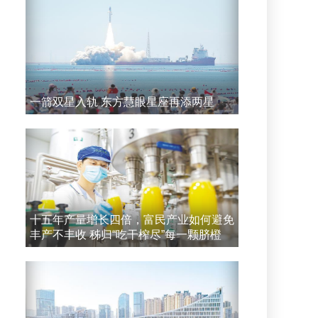
一箭双星入轨 东方慧眼星座再添两星
十五年产量增长四倍，富民产业如何避免
丰产不丰收 秭归“吃干榨尽”每一颗脐橙