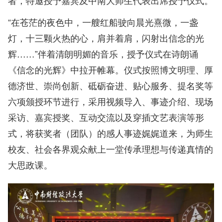
者，特邀授予嘉宾及中南大师生代表出席授予仪式。
“在苍茫的夜色中，一艘红船驶向晨光熹微，一盏
灯，十三颗火热的心，肩并着肩，闪射出信念的光
辉……”伴着清朗明媚的音乐，授予仪式在诗朗诵
《信念的光辉》中拉开帷幕。仪式按照博文明理、厚
德济世、崇尚创新、砥砺奋进、贴心服务、提名奖等
六项颁授环节进行，采用视频导入、事迹介绍、现场
采访、嘉宾授奖、互动交流以及穿插文艺表演等形
式，将获奖者（团队）的感人事迹娓娓道来，为师生
校友、社会各界观众献上一堂传承理想与传递真情的
大思政课。