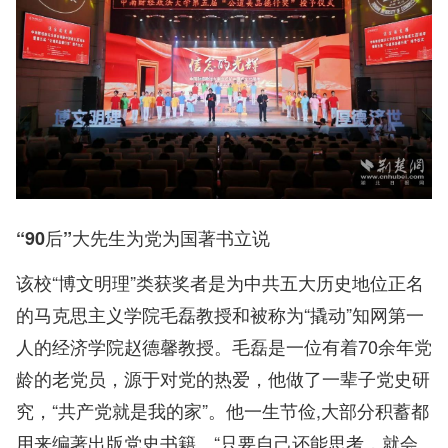
“90后”大先生为党为国著书立说
该校“博文明理”类获奖者是为中共五大历史地位正名
的马克思主义学院毛磊教授和被称为“撬动”知网第一
人的经济学院赵德馨教授。毛磊是一位有着70余年党
龄的老党员，源于对党的热爱，他做了一辈子党史研
究，“共产党就是我的家”。他一生节俭,大部分积蓄都
用来编著出版党史书籍。“只要自己还能思考，就会