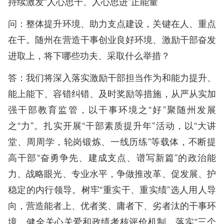
持续激发“人心思干、人心思进”正能量
问：整体提升环境、助力支点建设，关键在人、重点
在干。随州在营造干事创业良好环境、激励干部奋发
进取上，将下哪些功夫、采取什么举措？
答：我们将深入落实激励干部担当作为和能力提升、
能上能下、容错纠错、及时奖励等措施，从严从实加
强干部教育监管，以干事环境之“好”聚随州发展
之“力”。扎实开展“干部素质提升年”活动，以“大讲
堂、周周学，轮岗锻炼、一线历练”等载体，不断提
高干部“奋勇争先、建成支点、谱写新篇”的政治能
力、战略眼光、专业水平，争做推改革、促发展、护
稳定的内行领导。树牢“重实干、重实绩”选人用人导
向，营造能者上、优者奖、庸者下、劣者汰的干事环
境。健全关心关爱和政绩考核评价机制，落实“三个