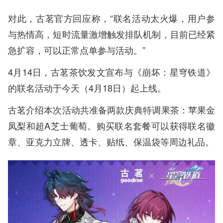
对此，古茗官方回应称，“联名活动太火爆，用户参
与热情高，短时流量激增触发排队机制，目前已经紧
急扩容，可以正常点单参与活动。”
4月14日，古茗茶饮发文宣布与《崩坏：星穹铁道》
的联名活动于今天（4月18日）起上线。
古茗介绍本次活动共准备两款庆典特调果茶：苹果金
凤梨和超A芝士葡萄。购买联名套餐可以获得联名徽
章、亚克力立牌、透卡、贴纸、保温袋等周边礼品。