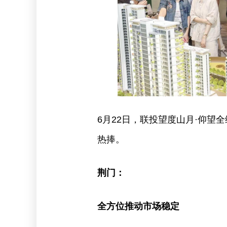
6月22日，联投望度山月·仰望
热捧。
荆门：
全方位推动市场稳定