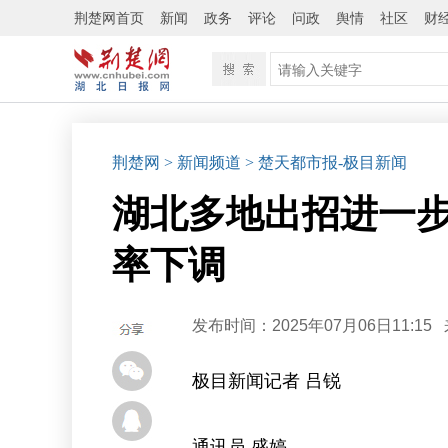
荆楚网首页
新闻
政务
评论
问政
舆情
社区
财
荆楚网
> 新闻频道
> 楚天都市报-极目新闻
湖北多地出招进一步
率下调
发布时间：2025年07月06日11:15
极目新闻记者 吕锐
通讯员 盛婷