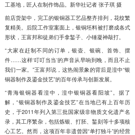
工基地，匠人在制作饰品。新华社记者 张子琪 摄
前店货架中，完工的银铜器工艺品整齐排列，花纹繁
复精美。后院工作室案面上，银铜坯料被打磨成各式
形状，王富邦和徒弟们手拿錾子、小锤凝神敲打。
“大家在赶制不同的订单，银壶、银碗、首饰、摆
件……这样‘叮叮当当’的声音从早响到晚，而且不止
我们一家。”王富邦说，这热闹景象的背后是湟中“银
铜器制作及鎏金技艺”的百年传承与创新发展。
“青海银铜器看湟中，湟中银铜器看阳坡”。据了
解，“银铜器制作及鎏金技艺”在当地已有上百年历
史，于2011年列入第三批国家级非物质文化遗产名
录，其工序繁杂，包括炼银、打胚、錾刻等十多项核
心工艺。然而，这项百年非遗曾因“单打独斗”的经营