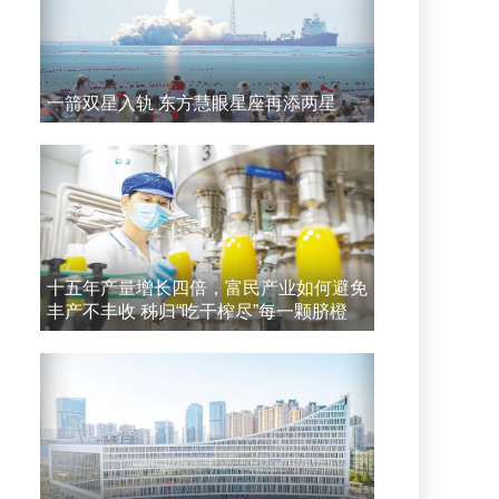
一箭双星入轨 东方慧眼星座再添两星
十五年产量增长四倍，富民产业如何避免
丰产不丰收 秭归“吃干榨尽”每一颗脐橙