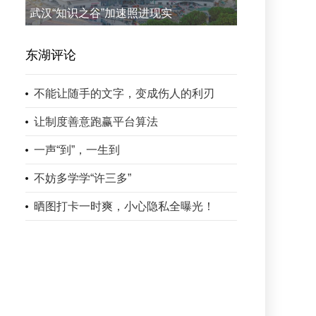
武汉“知识之谷”加速照进现实
东湖评论
不能让随手的文字，变成伤人的利刃
让制度善意跑赢平台算法
一声“到”，一生到
不妨多学学“许三多”
晒图打卡一时爽，小心隐私全曝光！