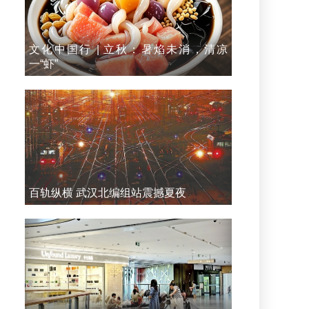
文化中国行 | 立秋：暑焰未消，清凉
一“虾”
百轨纵横 武汉北编组站震撼夏夜