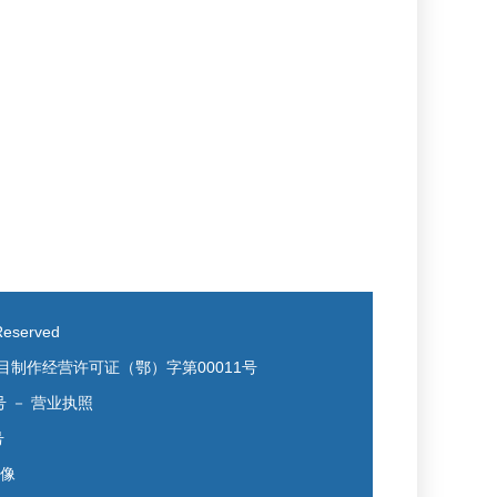
eserved
目制作经营许可证（鄂）字第00011号
号
－
营业执照
号
镜像