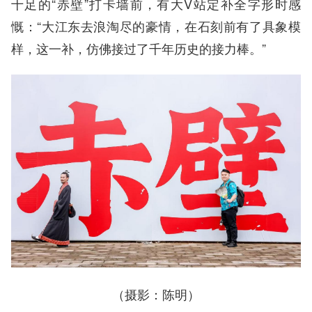
十足的“赤壁”打卡墙前，有大V站定补全字形时感
慨：“大江东去浪淘尽的豪情，在石刻前有了具象模
样，这一补，仿佛接过了千年历史的接力棒。”
（摄影：陈明）