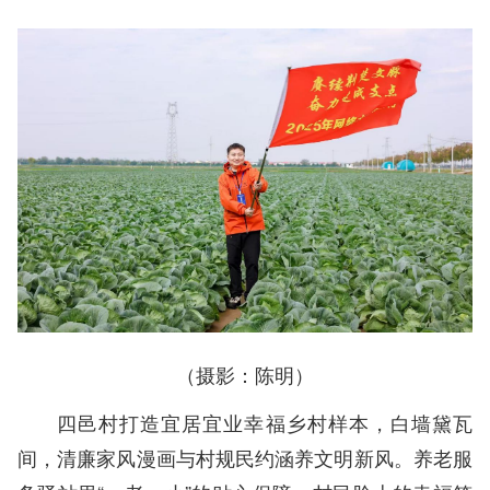
（摄影：陈明）
四邑村打造宜居宜业幸福乡村样本，白墙黛瓦
间，清廉家风漫画与村规民约涵养文明新风。养老服