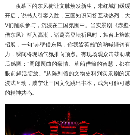
夜幕下的东风街让文脉焕发新生，朱红城门缓缓
开启，说书人引客入胜，三国知识问答互动热烈，大
V们踊跃参与，沉浸在三国氛围中。当实景剧《赤壁·
借东风》渐入高潮，诸葛亮登坛祈风时，舞台上旌旗
招展，一句“赤壁借东风，你我皆英雄”的呐喊铿锵有
力，瞬间将现场气氛推向顶点。有现场观众击鼓助威
后感慨：“周郎顾曲的豪情、草船借箭的智慧，都在
眼前鲜活绽放。”从陈列馆的文物史料到实景剧的沉
浸式互动，咸宁让三国文化跳出书本，成为可触可感
的精神共鸣。