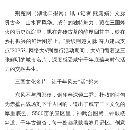
荆楚网（湖北日报网）讯（记者 熊露娟）文脉
贯古今，山水育风华。咸宁的独特魅力，藏在三国烽
火的历史沉淀里，飘在青砖古茶的醇厚回甘中，映在
乡村振兴的鲜活图景上。“赓续荆楚文脉 奋力建成支
点”2025年网络大V荆楚行活动期间，大V们循着这三
张鲜明的城市名片，深度感受咸宁千年底蕴与时代活
力的交融共生。
三国文化名片：让千年风云“活”起来
东风不与周郎便，铜雀春深锁二乔。杜牧的诗句
为赤壁古战场刻下千古回响，道出了咸宁三国文化的
厚重底色。5500亩的景区里，神武台图腾、钟鼓楼
斜道、千年古银杏，每一处都承载着岁月记忆。创意