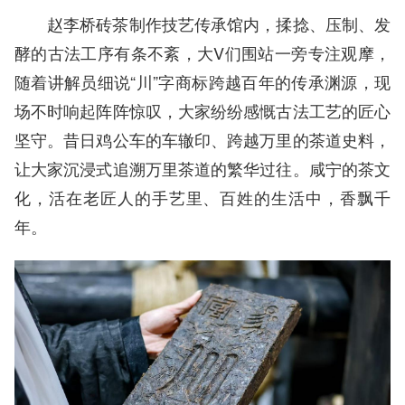
赵李桥砖茶制作技艺传承馆内，揉捻、压制、发
酵的古法工序有条不紊，大V们围站一旁专注观摩，
随着讲解员细说“川”字商标跨越百年的传承渊源，现
场不时响起阵阵惊叹，大家纷纷感慨古法工艺的匠心
坚守。昔日鸡公车的车辙印、跨越万里的茶道史料，
让大家沉浸式追溯万里茶道的繁华过往。咸宁的茶文
化，活在老匠人的手艺里、百姓的生活中，香飘千
年。