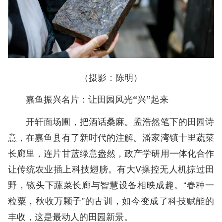
（摄影：陈明）
嘉鱼振兴名片：让田园风光“兴”起来
开轩面场圃，把酒话桑麻。孟浩然笔下的田园诗
意，在嘉鱼县有了新时代的注解。潘家湾镇十里蔬菜
长廊里，连片甘蓝绿意盎然，政产学研用一体化合作
让传统农业插上科技翅膀。有大V操控无人机掠过田
野，镜头下蔬菜长廊与智慧设备相映成趣。“春种一
粒粟，秋收万颗子”的古训，如今变成了科技赋能的
丰收，这是最动人的田园新景。