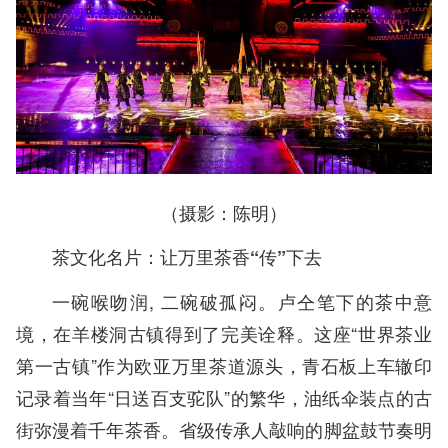
（摄影：陈明）
茶文化名片：让万里茶香“传”下去
一碗喉吻润, 二碗破孤闷。卢仝笔下的茶中意
境，在羊楼洞古镇得到了完美诠释。这座“世界茶业
第一古镇”作为欧亚万里茶道源头，青石板上车辙印
记录着当年“日送百支驼队”的繁华，油纸伞装点的古
街弥漫着千年茶香。省级传承人敲响的脚盆鼓节奏明