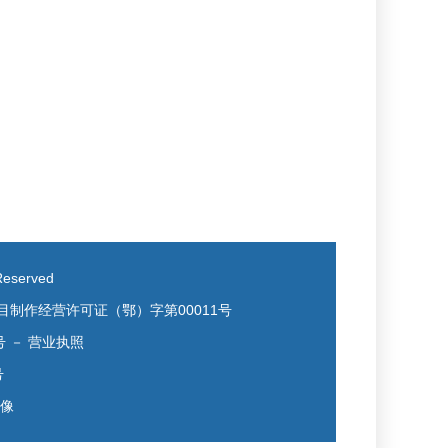
eserved
目制作经营许可证（鄂）字第00011号
号
－
营业执照
号
镜像