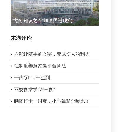
武汉“知识之谷”加速照进现实
东湖评论
不能让随手的文字，变成伤人的利刃
让制度善意跑赢平台算法
一声“到”，一生到
不妨多学学“许三多”
晒图打卡一时爽，小心隐私全曝光！