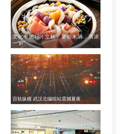
文化中国行 | 立秋：暑焰未消，清凉
一“虾”
百轨纵横 武汉北编组站震撼夏夜