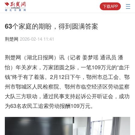
下载APP
63个家庭的期盼，得到圆满答案
荆楚网
2026-02-14 11:41
（记者 姜梦瑶 通讯员 潘
荆楚网（湖北日报网）讯
怡）年关岁末，万家团圆之际，一笔109万元的“血汗
钱”终于有了着落。2月12日下午，鄂州市总工会、鄂
州市鄂城区人民检察院、鄂州市临空经济区劳动监察
大队三方联动，通过民事支持起诉公开听证会，成功
为63名农民工追索劳动报酬109万元。