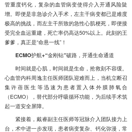
管重度钙化，复杂的血管病变使得介入开通风险陡
增。即便是非急诊介入手术，左主干病变都已是难度
极高的挑战，而左主干所致的急性心肌梗死，即便接
受完全血运重建，死亡率仍高达50%以上。此刻的王
爹爹，真正是“命悬一线”！
ECMO护航+“金刚钻”破路，开通生命通道
时间就是心肌，时间就是生命，抢救刻不容缓。
心血管内科周逸主任医师团队迎难而上，当机立断召
集许蓓医生等迅速为患者置入体外膜肺氧合
（ECMO），替代部分呼吸循环功能，为后续手术筑
起一道安全屏障。
紧接着，戴睿副主任医师等冠脉介入团队接力上
台，术中进一步发现，患者病变复杂、钙化弥漫，常