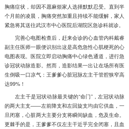
胸痛症状，却因不愿麻烦家人选择默默忍受。直到半
个月前的凌晨，胸痛突然加重且持续不能缓解，家人
紧急将其送往武汉市中心医院后湖院区急诊科就诊。
完善心电图检查后，赶来会诊的心血管内科戴睿
副主任医师一眼便识别出这是高危急性心肌梗死的心
电图表现。医院立即启动胸痛中心绿色通道，进行急
诊冠状动脉造影。然而，造影结果一出让在场所有医
生倒吸一口凉气：王爹爹心脏冠脉左主干管腔狭窄高
达99%！
左主干是冠状动脉最关键的“命门”，左冠状动脉
的两大主支——左前降支和左回旋支均由它供血，一
旦闭塞，心脏两大主要分支将瞬间缺血，危及生命。
更棘手的是，王爹爹不仅左主干近乎完全闭塞，且血