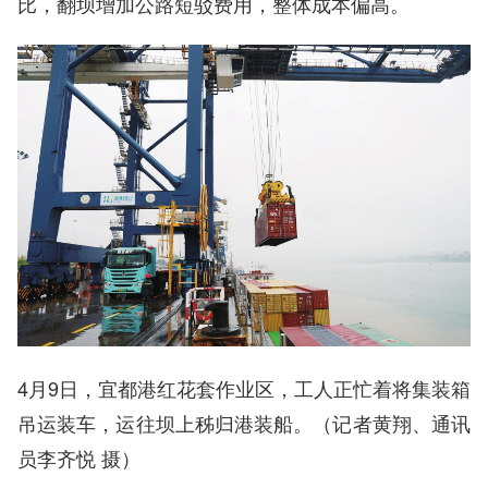
比，翻坝增加公路短驳费用，整体成本偏高。
4月9日，宜都港红花套作业区，工人正忙着将集装箱
吊运装车，运往坝上秭归港装船。（记者黄翔、通讯
员李齐悦 摄）