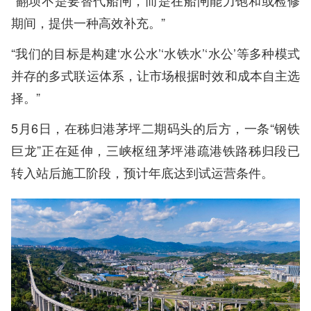
“翻坝不是要替代船闸，而是在船闸能力饱和或检修
期间，提供一种高效补充。”
“我们的目标是构建‘水公水’‘水铁水’‘水公’等多种模式
并存的多式联运体系，让市场根据时效和成本自主选
择。”
5月6日，在秭归港茅坪二期码头的后方，一条“钢铁
巨龙”正在延伸，三峡枢纽茅坪港疏港铁路秭归段已
转入站后施工阶段，预计年底达到试运营条件。