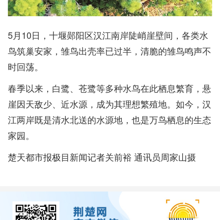
5月10日，十堰郧阳区汉江南岸陡峭崖壁间，各类水
鸟筑巢安家，雏鸟出壳率已过半，清脆的雏鸟鸣声不
时回荡。
春季以来，白鹭、苍鹭等多种水鸟在此栖息繁育，悬
崖因天敌少、近水源，成为其理想繁殖地。如今，汉
江两岸既是清水北送的水源地，也是万鸟栖息的生态
家园。
楚天都市报极目新闻记者关前裕 通讯员周家山摄