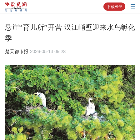
下载APP
悬崖“育儿所”开营 汉江峭壁迎来水鸟孵化
季
楚天都市报
2026-05-13 09:28