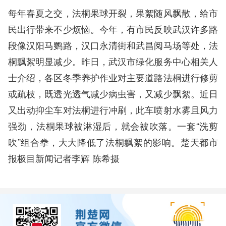
每年春夏之交，法桐果球开裂，果絮随风飘散，给市
民出行带来不少烦恼。今年，有市民反映武汉许多路
段像汉阳马鹦路，汉口永清街和武昌阅马场等处，法
桐飘絮明显减少。昨日，武汉市绿化服务中心相关人
士介绍，各区冬季养护作业对主要道路法桐进行修剪
或疏枝，既透光透气减少病虫害，又减少飘絮。近日
又出动抑尘车对法桐进行冲刷，此车喷射水雾且风力
强劲，法桐果球被淋湿后，就会被吹落。一套“洗剪
吹”组合拳，大大降低了法桐飘絮的影响。楚天都市
报极目新闻记者李辉 陈希摄