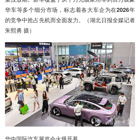
华车等多个细分市场，标志着各大车企为在2026年
的竞争中抢占先机而全面发力。（湖北日报全媒记者
朱熙勇 摄）
华中国际汽车展览会火爆开幕。