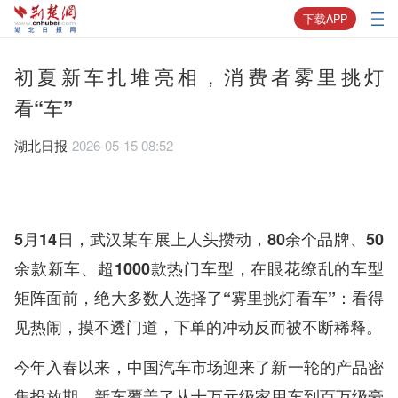
下载APP
初夏新车扎堆亮相，消费者雾里挑灯
看“车”
湖北日报
2026-05-15 08:52
5月14日，武汉某车展上人头攒动，80余个品牌、50
余款新车、超1000款热门车型，在眼花缭乱的车型
矩阵面前，绝大多数人选择了“雾里挑灯看车”：看得
见热闹，摸不透门道，下单的冲动反而被不断稀释。
今年入春以来，中国汽车市场迎来了新一轮的产品密
集投放期。新车覆盖了从十万元级家用车到百万级豪