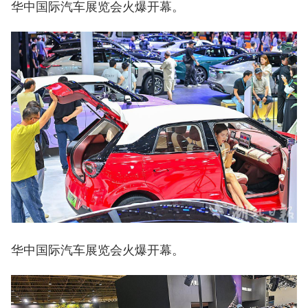
华中国际汽车展览会火爆开幕。
华中国际汽车展览会火爆开幕。