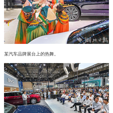
某汽车品牌展台上的热舞。