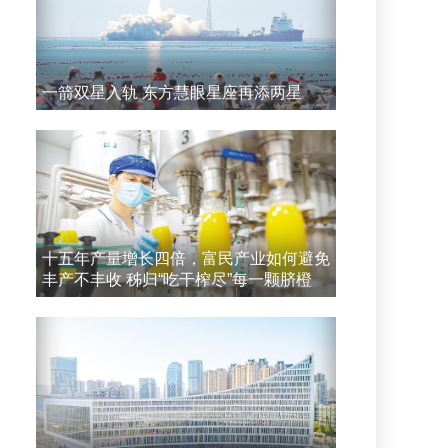
一箭双星入轨 东方慧眼星座再添两星
十五年产量增长四倍，富民产业如何避免
丰产不丰收 秭归“吃干榨尽”每一颗脐橙