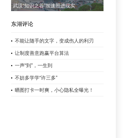
武汉“知识之谷”加速照进现实
东湖评论
不能让随手的文字，变成伤人的利刃
让制度善意跑赢平台算法
一声“到”，一生到
不妨多学学“许三多”
晒图打卡一时爽，小心隐私全曝光！