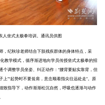
疾人坐式太极拳培训。通讯员供图
师，纪秋珍老师结合下肢残疾群体的身体特点，采
常态化教学模式，循序渐进地向学员传授坐式太极拳的招
逐个调整学员坐姿、纠正动作：“腰背要贴实靠背，但
子上”“起势时不要耸肩，意念顺着指尖往远处走”。原
细致指导下，动作渐渐松沉自然，呼吸也逐渐与动作
。