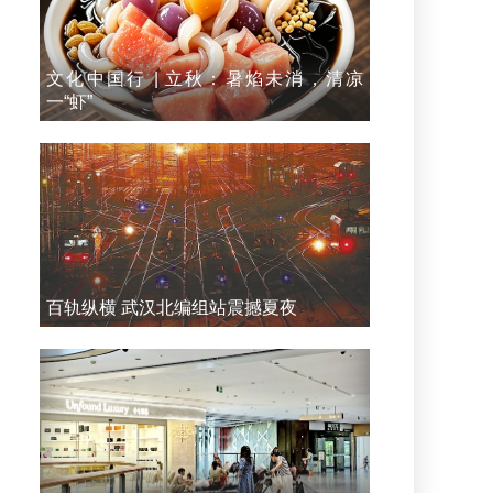
文化中国行 | 立秋：暑焰未消，清凉
一“虾”
百轨纵横 武汉北编组站震撼夏夜