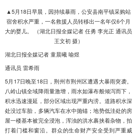
▲5月18日早晨，因持续暴雨，公安县南平镇采购站
宿舍积水严重，一名救援人员转移出一名年仅6个月
大的婴儿。 （湖北日报全媒记者 任勇 李光正 通讯员
王文初 摄）
湖北日报全媒记者 童晨曦 喻煜
通讯员 雷希雨
5月17日晚至18日，荆州市荆州区遭遇大暴雨突袭。
八岭山镇全域降雨量激增，雨水如瀑布般倾泻而下，
积水迅速漫延，部分区域出现严重内涝。道路积水深
处没过车胎，多辆汽车在水中抛锚；地势低洼处的房
屋一楼基本被完全浸泡，浑浊的洪水裹挟着杂物，拍
打着门槛和窗沿。群众的生命财产安全受到严重威