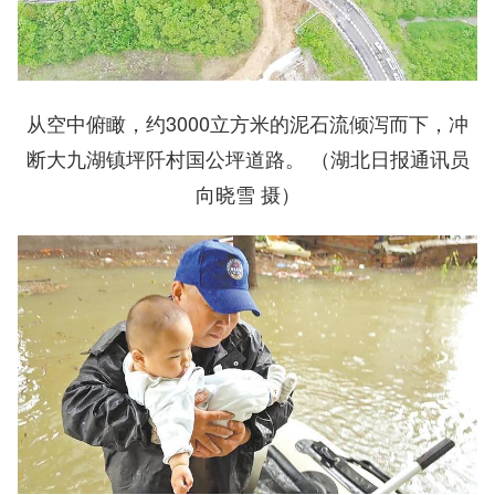
从空中俯瞰，约3000立方米的泥石流倾泻而下，冲
断大九湖镇坪阡村国公坪道路。 （湖北日报通讯员
向晓雪 摄）