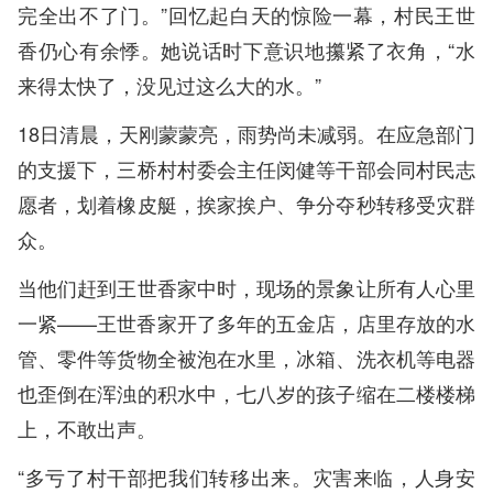
完全出不了门。”回忆起白天的惊险一幕，村民王世
香仍心有余悸。她说话时下意识地攥紧了衣角，“水
来得太快了，没见过这么大的水。”
18日清晨，天刚蒙蒙亮，雨势尚未减弱。在应急部门
的支援下，三桥村村委会主任闵健等干部会同村民志
愿者，划着橡皮艇，挨家挨户、争分夺秒转移受灾群
众。
当他们赶到王世香家中时，现场的景象让所有人心里
一紧——王世香家开了多年的五金店，店里存放的水
管、零件等货物全被泡在水里，冰箱、洗衣机等电器
也歪倒在浑浊的积水中，七八岁的孩子缩在二楼楼梯
上，不敢出声。
“多亏了村干部把我们转移出来。灾害来临，人身安