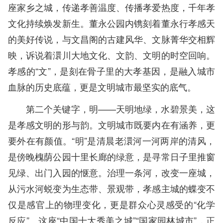
座家乡之城，传递孝善温度、传播孝爱热度，千年孝
文化持续焕发新生。董永公园内镌刻着董永行孝感天
的美好传说，与文昌阁的古建风华、文脉菁华交相辉
映，诉说着澴川大地文化、文韵、文明的时空回响。
孝感的“文”，是刻在骨子里的大孝基因，是融入城市
血脉的历史底蕴，更是文明城市最坚实的底气。
第二个关键字，明——天明地绿，水碧景美，这
是孝感文明的形与韵。文明城市既要内在有涵养，更
要外在有颜值。“明”是清晨老澴河一河两岸的清风，
是傍晚槐荫公园十里长廊的绿意，是寻常日子里推窗
见绿、出门入园的惬意。治理一条河，改变一座城，
从污水河蜕变为生态带、景观带，孝感主城的蝶变不
仅是感官上的物理变化，更是群众心灵感受的“化学
反应”。这座“中国十大秀美之城”“国家园林城市”，正