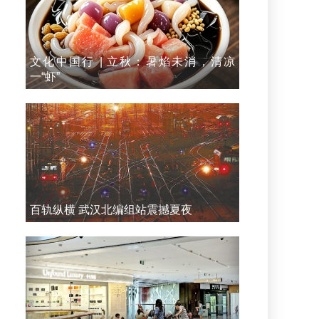
文化中国行 | 立秋：暑焰未消，清凉
一“虾”
百轨纵横 武汉北编组站震撼夏夜