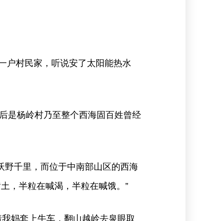
进一户村民家，听说安了太阳能热水
后是杨岭村乃至整个西海固百姓曾经
沃野千里，而位于中南部山区的西海
黄土，半粒在喊渴，半粒在喊饿。”
着我妈套上牛车，翻山越岭去泉眼取