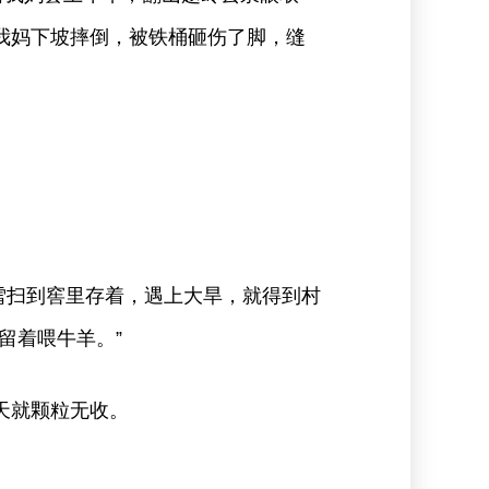
我妈下坡摔倒，被铁桶砸伤了脚，缝
雪扫到窖里存着，遇上大旱，就得到村
留着喂牛羊。”
天就颗粒无收。