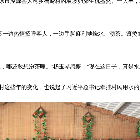
原市泾源县大湾乡杨岭村的坡坡峁峁生机盎然。一大早，村
玉琴一边热情招呼客人，一边手脚麻利地烧水、沏茶。滚烫
，哪还敢想泡茶哩。”杨玉琴感慨，“现在这日子，真是水
村这些年的变化，也说起了习近平总书记牵挂村民用水的