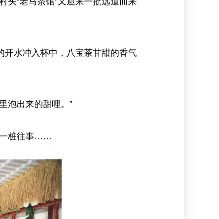
头“老马茶馆”又迎来一批远道而来
的开水冲入杯中，八宝茶甘甜的香气
里泡出来的甜哩。”
一桩往事……