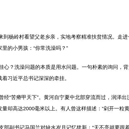
书记来到杨岭村看望父老乡亲，实地考察精准扶贫情况。走
家里的小男孩：“你常洗澡吗？”
挂心？洗澡问题的本质是用水问题。一句朴素的询问，背
承载着习近平总书记深深的牵挂。
曾经“苦瘠甲天下”。黄河自宁夏中北部穿流而过，润泽出
发量却高达2000毫米以上。有人曾这样描述：“剁开一粒
支部副书记马国兰对缺水岁月记忆犹新：“天不亮就要跟