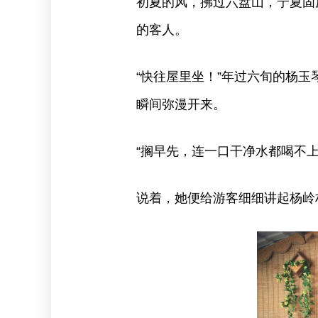
初夏的风，拂过六盘山，宁夏固
的客人。
“快往屋里坐！”年过六旬的杨
瞬间弥漫开来。
“搁早先，连一口干净水都喝不上
说着，她便给游客细细讲起杨岭