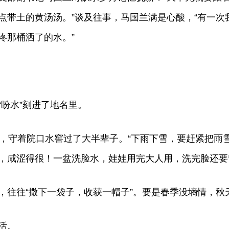
点带土的黄汤汤。”谈及往事，马国兰满是心酸，“有一次
疼那桶洒了的水。”
盼水”刻进了地名里。
花，守着院口水窖过了大半辈子。“下雨下雪，要赶紧把雨
，咸涩得很！一盆洗脸水，娃娃用完大人用，洗完脸还要
，往往“撒下一袋子，收获一帽子”。要是春季没墒情，秋
活。