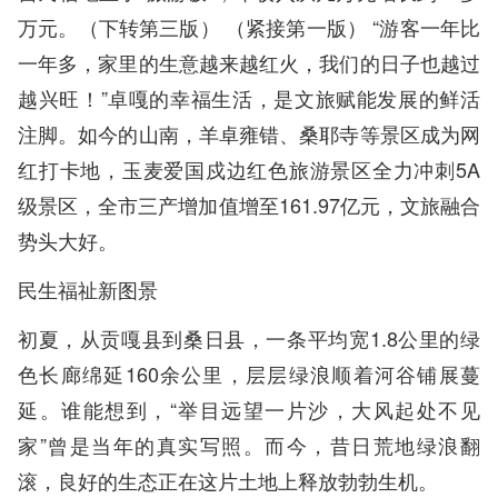
万元。（下转第三版） （紧接第一版） “游客一年比
一年多，家里的生意越来越红火，我们的日子也越过
越兴旺！”卓嘎的幸福生活，是文旅赋能发展的鲜活
注脚。如今的山南，羊卓雍错、桑耶寺等景区成为网
红打卡地，玉麦爱国戍边红色旅游景区全力冲刺5A
级景区，全市三产增加值增至161.97亿元，文旅融合
势头大好。
民生福祉新图景
初夏，从贡嘎县到桑日县，一条平均宽1.8公里的绿
色长廊绵延160余公里，层层绿浪顺着河谷铺展蔓
延。谁能想到，“举目远望一片沙，大风起处不见
家”曾是当年的真实写照。而今，昔日荒地绿浪翻
滚，良好的生态正在这片土地上释放勃勃生机。