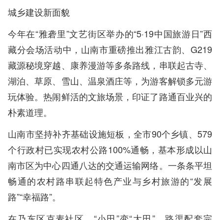
城乡建设新面貌
今年在“雅砻里”文艺街区举办的“5·19中国旅游日”西
藏分会场活动中，山南市重磅推出雅江古韵、G219
藏源秘境穿越、康养漫游等多条路线，串联起古寺、
湖泊、草原、雪山、温泉酒庄等，为游客解锁多元游
玩体验。热闹鲜活的文旅场景，印证了路通百业兴的
朴素道理。
山南市坚持补齐基础设施短板，全市90个乡镇、579
个行政村已实现农村公路100%通畅，基本形成以山
南市区为中心四通八达的交通运输网络。一条条平坦
畅通的农村路串联起特色产业与乡村旅游的“发展
路”“幸福路”。
在乃东区克麦社区，“小田”变“大田”，路渠配套完