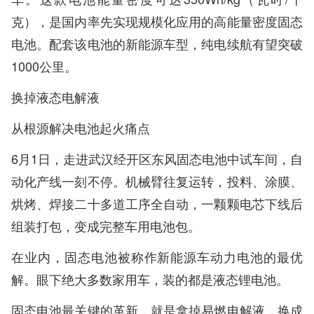
克），是国内率先实现规模化应用的高能量密度固态
电池。配套该电池的新能源车型，纯电续航有望突破
1000公里。
换掉液态电解液
从根源解决电池起火痛点
6月1日，走进武汉经开区东风固态电池中试车间，自
动化产线一刻不停。机械臂往复运转，投料、涂膜、
烘烤、焊接二十多道工序全自动，一颗颗电芯下线后
组装打包，变成完整车用电池包。
在业内，固态电池被称作新能源车动力电池的最优
解。眼下绝大多数家用车，装的都是液态锂电池。
固态电池最关键的革新，就是拿掉易燃电解液，换成