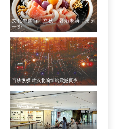
文化中国行 | 立秋：暑焰未消，清凉
一“虾”
百轨纵横 武汉北编组站震撼夏夜