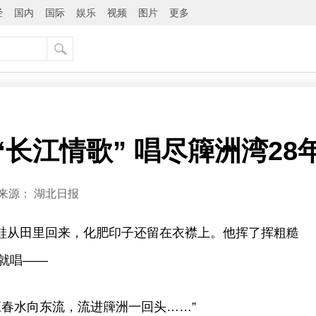
经
国内
国际
娱乐
视频
图片
更多
长江情歌” 唱尽簰洲湾28
来源：
湖北日报
拖鞋从田里回来，化肥印子还留在衣襟上。他挥了挥粗糙
就唱——
江春水向东流，流进簰洲一回头……”