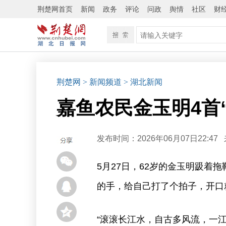
荆楚网首页
新闻
政务
评论
问政
舆情
社区
财
荆楚网
> 新闻频道
> 湖北新闻
嘉鱼农民金玉明4首“
发布时间：2026年06月07日22:47
5月27日，62岁的金玉明趿着
的手，给自己打了个拍子，开口
“滚滚长江水，自古多风流，一