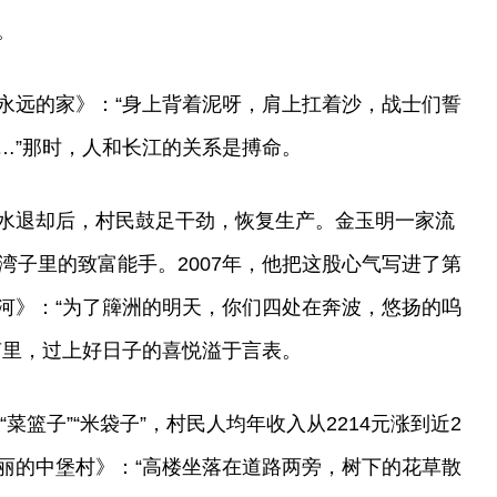
。
永远的家》：“身上背着泥呀，肩上扛着沙，战士们誓
…”那时，人和长江的关系是搏命。
水退却后，村民鼓足干劲，恢复生产。金玉明一家流
湾子里的致富能手。2007年，他把这股心气写进了第
河》：“为了簰洲的明天，你们四处在奔波，悠扬的呜
声里，过上好日子的喜悦溢于言表。
“菜篮子”“米袋子”，村民人均年收入从2214元涨到近2
丽的中堡村》：“高楼坐落在道路两旁，树下的花草散