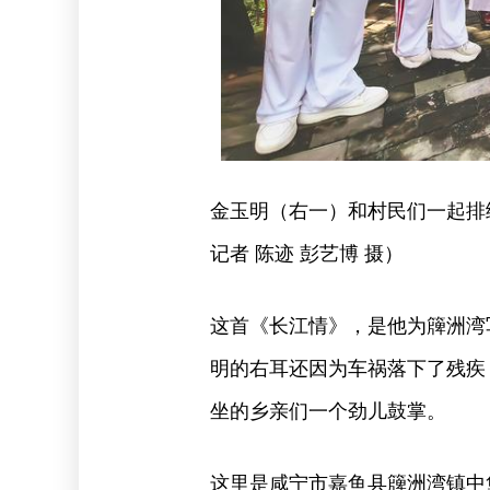
金玉明（右一）和村民们一起排
记者 陈迹 彭艺博 摄）
这首《长江情》，是他为簰洲湾
明的右耳还因为车祸落下了残疾
坐的乡亲们一个劲儿鼓掌。
这里是咸宁市嘉鱼县簰洲湾镇中