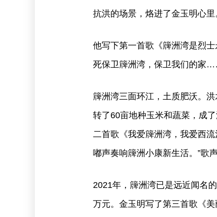
抗洪的场景，烙进了金玉明心里
他写下第一首歌《簰洲湾是烈士
死保卫簰洲湾，保卫我们的家…
簰洲湾三面环江，土质肥沃。洪
转了60亩地种玉米和蔬菜，成了
二首歌《我爱簰洲湾，我爱西流
嘟声奏响簰洲小康新生活。”歌
2021年，簰洲湾已是远近闻名的
万元。金玉明写了第三首歌《美