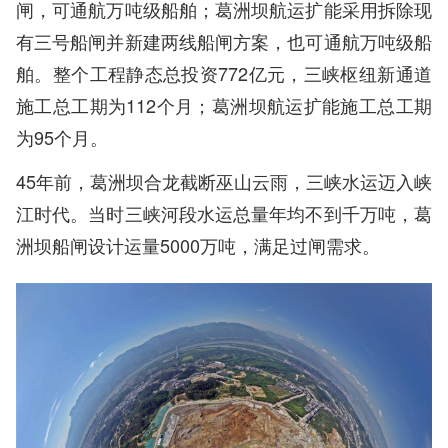
闸，可通航万吨级船舶；葛洲坝航运扩能采用拆除现
有三号船闸并新建两线船闸方案，也可通航万吨级船
舶。整个工程静态总投资772亿元，三峡枢纽新通道
施工总工期为112个月；葛洲坝航运扩能施工总工期
为95个月。
45年前，葛洲坝合龙截断巫山云雨，三峡水运迈入峡
江时代。当时三峡河段水运总量年均不到千万吨，葛
洲坝船闸设计运量5000万吨，满足过闸需求。