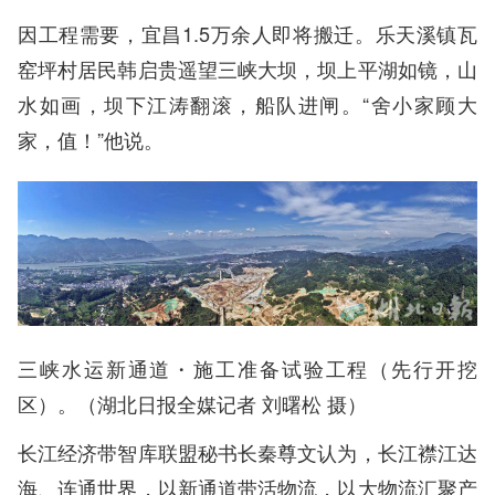
因工程需要，宜昌1.5万余人即将搬迁。乐天溪镇瓦
窑坪村居民韩启贵遥望三峡大坝，坝上平湖如镜，山
水如画，坝下江涛翻滚，船队进闸。“舍小家顾大
家，值！”他说。
三峡水运新通道・施工准备试验工程（先行开挖
区）。（湖北日报全媒记者 刘曙松 摄）
长江经济带智库联盟秘书长秦尊文认为，长江襟江达
海、连通世界，以新通道带活物流，以大物流汇聚产