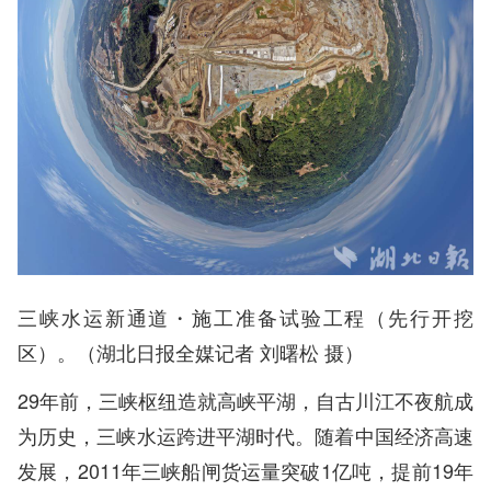
三峡水运新通道・施工准备试验工程（先行开挖
区）。（湖北日报全媒记者 刘曙松 摄）
29年前，三峡枢纽造就高峡平湖，自古川江不夜航成
为历史，三峡水运跨进平湖时代。随着中国经济高速
发展，2011年三峡船闸货运量突破1亿吨，提前19年