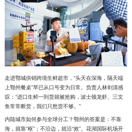
走进鄂城供销跨境生鲜超市，“头天在深海，隔天端
上鄂州餐桌”早已从口号变为日常。负责人林剑清感
叹：“进口生鲜一到货就被抢购，波士顿龙虾、三文
鱼常常断货，我们只愁货不够。”
内陆城市如何参与全球分工？鄂州的答案是：不靠
海，就靠“枢”；不沿边，就沿“效”。花湖国际机场开