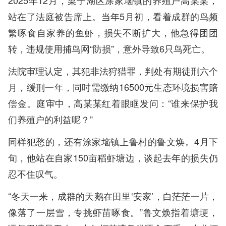
站在了法庭被告席上。当年5月初，看着成群的鸟频
繁啄食自家养的鱼虾，损失不断扩大，他急得团团
转，违规使用捕鸟网“防损”，意外导致6只鸟死亡。
法院审理认定，其犯非法狩猎罪，判处有期徒刑六个
月，缓刑一年，同时需缴纳16500元生态环境损害赔
偿金。庭审中，高某某红着眼眶发问：“谁来保护我
们养殖户的利益呢？”
同样犯愁的，还有涂家垴镇上鲁村的鲁文焕。4月下
旬，他站在自家150亩稻虾塘边，谈起去年的损失仍
忍不住叹气。
“冬天一来，成群的天鹅在田里‘安家’，白茫茫一片，
像落了一层雪，专挑虾苗啄食。”鲁文焕指着塘埂，