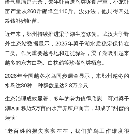
语气里满是无奈，去年虾苗遭鸟类啄食严重，小龙虾
亩产量从260斤骤降至110斤。没办法，他只得四处
筹钱补购虾苗。
近年来，鄂州持续推进梁子湖生态修复。武汉大学野
外生态站数据显示，2025年梁子湖水质稳定保持在
二类。作为重要越冬地和迁徙驿站，梁子湖吸引越来
越多的东方白鹳、白枕鹤等珍稀鸟类栖息。
2026年全国越冬水鸟同步调查显示，来鄂州越冬的
水鸟达30种，种群数量达2.8万余只。
生态治理成效显著，多年的努力值得欣慰，可对梁子
湖区面积近5万亩的水产养殖户而言，却成了“甜蜜的
烦恼”。
“老百姓的损失实实在在，我们护鸟工作难度很