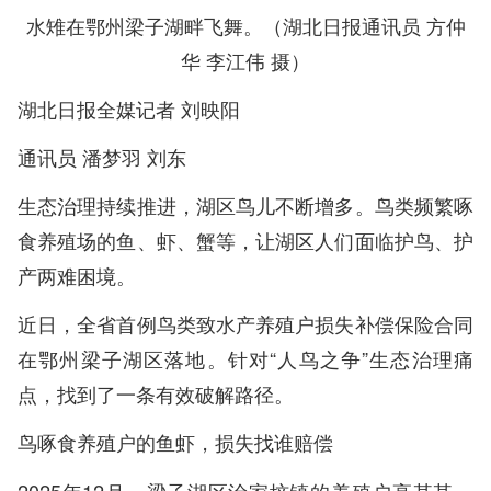
水雉在鄂州梁子湖畔飞舞。（湖北日报通讯员 方仲
华 李江伟 摄）
湖北日报全媒记者 刘映阳
通讯员 潘梦羽 刘东
生态治理持续推进，湖区鸟儿不断增多。鸟类频繁啄
食养殖场的鱼、虾、蟹等，让湖区人们面临护鸟、护
产两难困境。
近日，全省首例鸟类致水产养殖户损失补偿保险合同
在鄂州梁子湖区落地。针对“人鸟之争”生态治理痛
点，找到了一条有效破解路径。
鸟啄食养殖户的鱼虾，损失找谁赔偿
2025年12月，梁子湖区涂家垴镇的养殖户高某某，