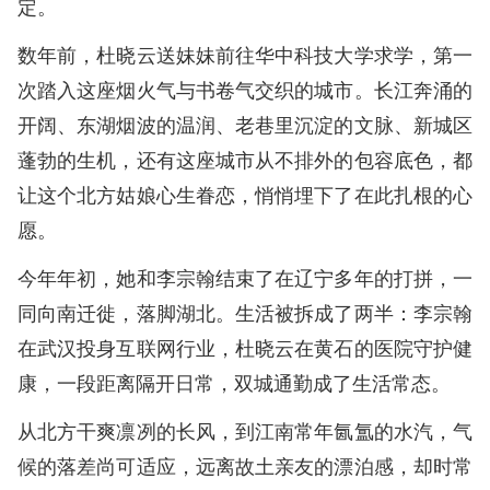
定。
数年前，杜晓云送妹妹前往华中科技大学求学，第一
次踏入这座烟火气与书卷气交织的城市。长江奔涌的
开阔、东湖烟波的温润、老巷里沉淀的文脉、新城区
蓬勃的生机，还有这座城市从不排外的包容底色，都
让这个北方姑娘心生眷恋，悄悄埋下了在此扎根的心
愿。
今年年初，她和李宗翰结束了在辽宁多年的打拼，一
同向南迁徙，落脚湖北。生活被拆成了两半：李宗翰
在武汉投身互联网行业，杜晓云在黄石的医院守护健
康，一段距离隔开日常，双城通勤成了生活常态。
从北方干爽凛冽的长风，到江南常年氤氲的水汽，气
候的落差尚可适应，远离故土亲友的漂泊感，却时常