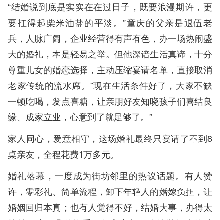
“结婚说到底是实实在在过日子，既要浪漫期许，更
要扛得起柴米油盐的平淡。”童庆的父亲是退伍老
兵，人脉广阔，企业经营得有声有色，办一场热闹盛
大的婚礼，本是轻易之举。但他深谙生活真谛，十分
尊重儿女的婚恋选择，主动压缩宴请名单，直接取消
老家传统的流水席。“现在生活条件好了，大家不缺
一顿吃喝，发点喜糖，让亲朋好友知晓孩子们喜结良
缘、成家立业，心意到了就足够了。”
家人同心，爱意相守，这场婚礼最终只宴请了不到8
桌亲友，全程花费1万多元。
婚礼落幕，一度成为街坊邻里的热议话题。有人赞
许，零彩礼、简单流程，卸下年轻人的婚嫁负担，让
婚姻回归本真；也有人觉得不好，结婚大事，办得太