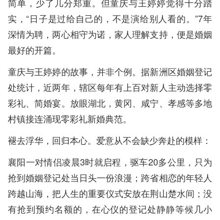
简单，少了几分郑重。但童庆与王婷婷觉得十分踏
实，“日子是过给自己的，不是演给别人看的。”7年
深情为聘，两心相守为诺，家人理解支持，便是婚姻
最好的开篇。
童庆与王婷婷的故事，并非个例。据新洲区婚姻登记
处统计，近两年，辖区每年有上百对新人主动选择零
彩礼、简婚宴。放眼湖北，黄冈、咸宁、孝感等多地
村镇接连涌现零彩礼新婚典范。
褪去浮华，回归本心。爱意从不会缺少奔赴的模样：
襄阳一对情侣凌晨3时就启程，驱车20多公里，只为
抢到婚姻登记处当日头一份浪漫；跨省相恋的年轻人
跨越山海，把人生的重要仪式安放在荆山楚水间；没
有抢到预约名额的，在心仪的登记处静静等候几小