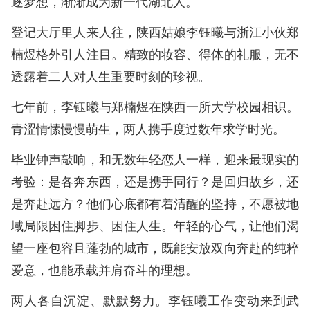
逐梦想，渐渐成为新一代湖北人。
登记大厅里人来人往，陕西姑娘李钰曦与浙江小伙郑
楠煜格外引人注目。精致的妆容、得体的礼服，无不
透露着二人对人生重要时刻的珍视。
七年前，李钰曦与郑楠煜在陕西一所大学校园相识。
青涩情愫慢慢萌生，两人携手度过数年求学时光。
毕业钟声敲响，和无数年轻恋人一样，迎来最现实的
考验：是各奔东西，还是携手同行？是回归故乡，还
是奔赴远方？他们心底都有着清醒的坚持，不愿被地
域局限困住脚步、困住人生。年轻的心气，让他们渴
望一座包容且蓬勃的城市，既能安放双向奔赴的纯粹
爱意，也能承载并肩奋斗的理想。
两人各自沉淀、默默努力。李钰曦工作变动来到武