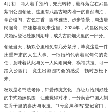
4月初，两人着手预约，兜兜转转，最终落定在武昌
紫阳公园领证。这里有武昌古城内唯一的自然湖泊，
亭台楼阁、古色古香，园林雅致、步步皆景，周边居
民遛弯、带娃都喜欢来这里。2024年，武昌区民政
局婚姻登记处搬到湖畔，成为古韵烟火里的一部分。
领证当天，杨欢心里难免有几分紧张，毕竟这是一件
庄重严肃的人生大事。一纸婚约代表着沉甸甸的责
任，意味着从此与另一人风雨同舟、祸福共担。可一
踏入公园门，竟生出游园约会的感受，顿时放松下
来。
杨欢是名书法老师，钟爱传统文化，办证厅恰到好处
的中式婚嫁氛围，让他觉得对味，十分契合中国人刻
在骨子里的喜庆与浪漫。“1号鸾凤和鸣”登记窗口，