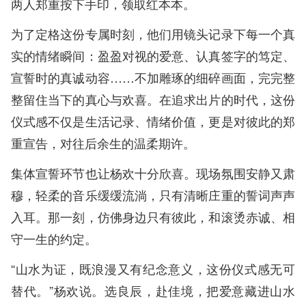
两人郑重按下手印，领取红本本。
为了定格这份专属时刻，他们用镜头记录下每一个真
实的情绪瞬间：盈盈对视的爱意、认真签字的笃定、
宣誓时的真诚动容……不加雕琢的细碎画面，完完整
整留住当下的真心与欢喜。在追求出片的时代，这份
仪式感不仅是生活记录、情绪价值，更是对彼此的郑
重宣告，对往后余生的温柔期许。
集体宣誓环节也让杨欢十分欣喜。现场氛围安静又肃
穆，轻柔的音乐缓缓流淌，只有清晰庄重的誓词声声
入耳。那一刻，仿佛身边只有彼此，和滚烫赤诚、相
守一生的约定。
“山水为证，既浪漫又有纪念意义，这份仪式感无可
替代。”杨欢说。选良辰，赴佳境，把爱意藏进山水