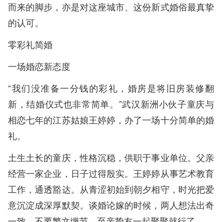
而来的脚步，亦是对这座城市、这份新式婚俗最真挚
的认可。
零彩礼简婚
一场婚恋新态度
“我们没准备一分钱的彩礼，婚房是将旧房装修翻
新，结婚仪式也非常简单。”武汉新洲小伙子童庆与
相恋七年的江苏姑娘王婷婷，办了一场十分简单的婚
礼。
土生土长的童庆，性格沉稳，供职于事业单位。父亲
经营一家企业，日子过得殷实。王婷婷从事艺术教育
工作，通透豁达。从青涩初始到朝夕相守，时光把爱
意沉淀成深厚默契。谈婚论嫁的时候，两人想法出奇
一致，不要繁文缛节，至亲挚友一起聚聚就行了。