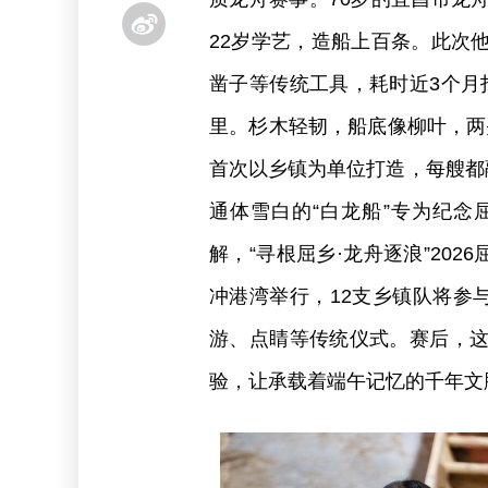
22岁学艺，造船上百条。此次
凿子等传统工具，耗时近3个月
里。杉木轻韧，船底像柳叶，两
首次以乡镇为单位打造，每艘都
通体雪白的“白龙船”专为纪
解，“寻根屈乡·龙舟逐浪”202
冲港湾举行，12支乡镇队将参
游、点睛等传统仪式。赛后，
验，让承载着端午记忆的千年文