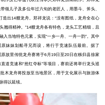
他带领儿子及多位年过六旬的老匠人，用墨斗、斧头、
打造出14艘龙舟。郑祥龙说：“没有图纸，龙舟全在心
头翘得精神。”14艘龙舟各有特色，龙头工艺精细，且
融入当地特色元素，实现“一乡一舟、一舟一韵”。其中
念屈原妹妹划船寻兄而设，将行于竞速队伍最前。据了
6屈原故里传统龙舟赛将于6月19日至20日在秭归县徐家
与直道竞速和“抢红夺标”等项目，赛前还将举行龙头巡
这批木龙舟将投放至当地景区，用于文化展示与旅游体
脉得以延续。