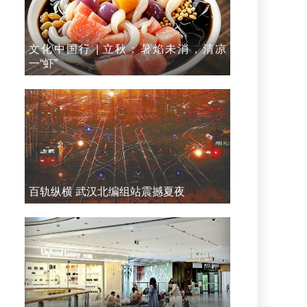
文化中国行 | 立秋：暑焰未消，清凉
一“虾”
百轨纵横 武汉北编组站震撼夏夜