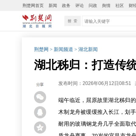
荆楚网首页
新闻
政务
评论
问政
舆情
社区
财
荆楚网
> 新闻频道
> 湖北新闻
湖北秭归：打造传
发布时间：2026年06月12日08:51
端午临近，屈原故里湖北秭归的
木制龙舟被缓缓推入长江，划手
耐用的玻璃钢龙舟几乎全面取
质龙舟赛事。70岁的宜昌市龙