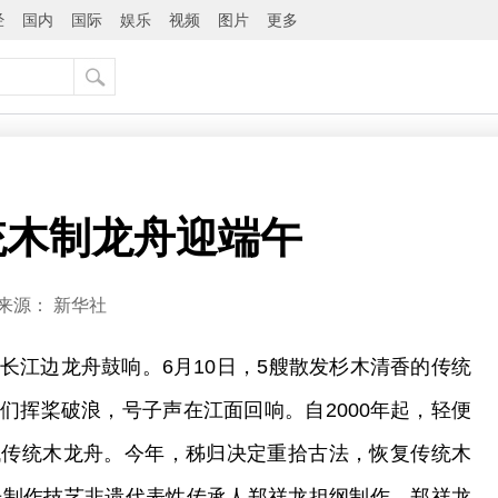
经
国内
国际
娱乐
视频
图片
更多
统木制龙舟迎端午
来源：
新华社
长江边龙舟鼓响。6月10日，5艘散发杉木清香的传统
们挥桨破浪，号子声在江面回响。自2000年起，轻便
代传统木龙舟。今年，秭归决定重拾古法，恢复传统木
舟制作技艺非遗代表性传承人郑祥龙担纲制作。郑祥龙