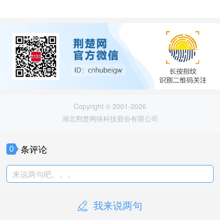
Copyright © 2001-2026
湖北荆楚网络科技股份有限公司
条评论
0
来说两句吧。。。
我来说两句