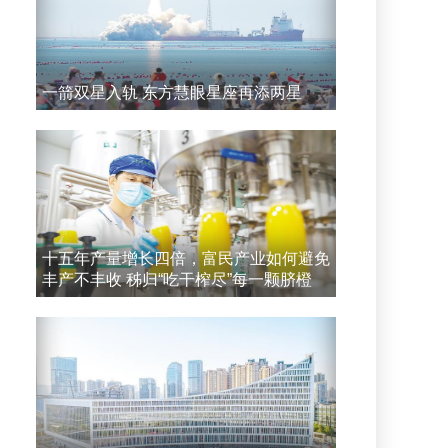
一箭双星入轨 东方慧眼星座再添两星
十五年产量增长四倍，富民产业如何避免
丰产不丰收 秭归“吃干榨尽”每一颗脐橙