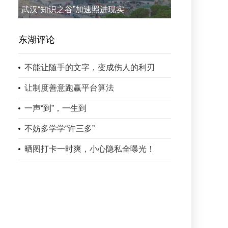
武汉“知识之谷”加速照进现实
东湖评论
不能让随手的文字，变成伤人的利刃
让制度善意跑赢平台算法
一声“到”，一生到
不妨多学学“许三多”
晒图打卡一时爽，小心隐私全曝光！