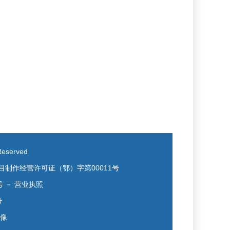
eserved
目制作经营许可证（鄂）字第00011号
号
－
营业执照
号
镜像