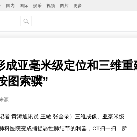
经
国内
国际
娱乐
视频
图片
更多
形成亚毫米级定位和三维重建
按图索骥”
来源：
记者 黄涛通讯员 王敏 张全录）三维成像、亚毫米级
肺科医院变成捕捉恶性肺结节的利器，CT扫一扫，所