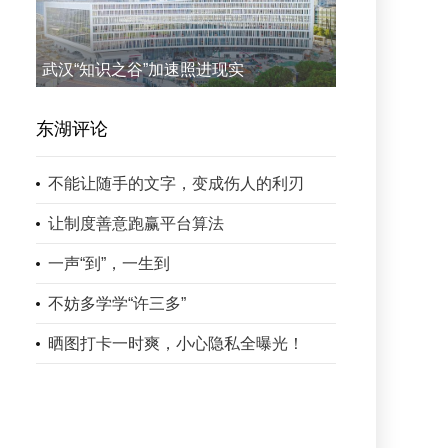
武汉“知识之谷”加速照进现实
东湖评论
不能让随手的文字，变成伤人的利刃
让制度善意跑赢平台算法
一声“到”，一生到
不妨多学学“许三多”
晒图打卡一时爽，小心隐私全曝光！