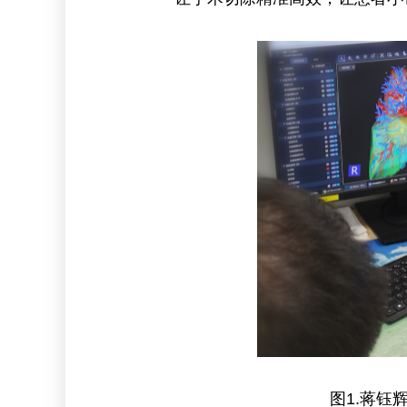
图1.蒋钰