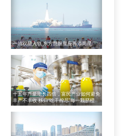
一箭双星入轨 东方慧眼星座再添两星
十五年产量增长四倍，富民产业如何避免
丰产不丰收 秭归“吃干榨尽”每一颗脐橙