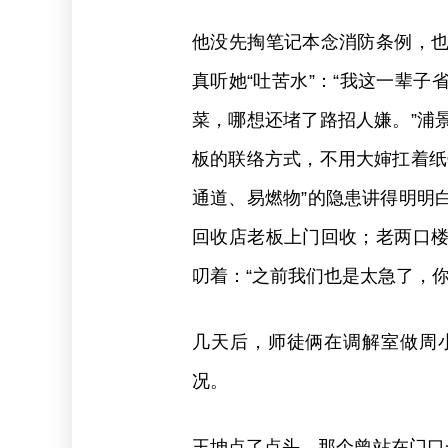
他没先掏笔记本念消防条例，
真听她“吐苦水”：“我这一辈
菜，哪想还堵了路招人嫌。”浦
板的联络方式，不用大婶扛着纸
通道、易燃物”的隐患讲得明明
回收店老板上门回收；老两口
叨着：“之前我们也是太急了，你
几天后，师徒俩在调解室做周
况。
王坤点了点头，那个曾站在门口