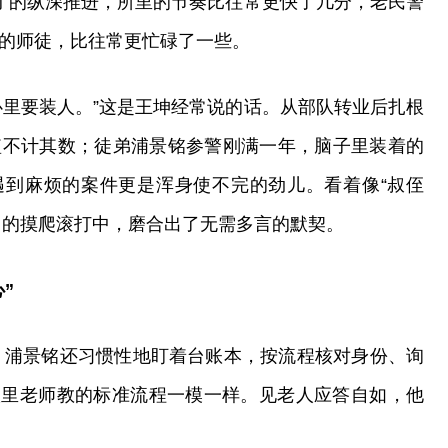
动”的纵深推进，所里的节奏比往常更快了几分，老民警
岁的师徒，比往常更忙碌了一些。
心里要装人。”这是王坤经常说的话。从部队转业后扎根
短不计其数；徒弟浦景铭参警刚满一年，脑子里装着的
遇到麻烦的案件更是浑身使不完的劲儿。看着像“叔侄
日的摸爬滚打中，磨合出了无需多言的默契。
”
访，浦景铭还习惯性地盯着台账本，按流程核对身份、询
校里老师教的标准流程一模一样。见老人应答自如，他