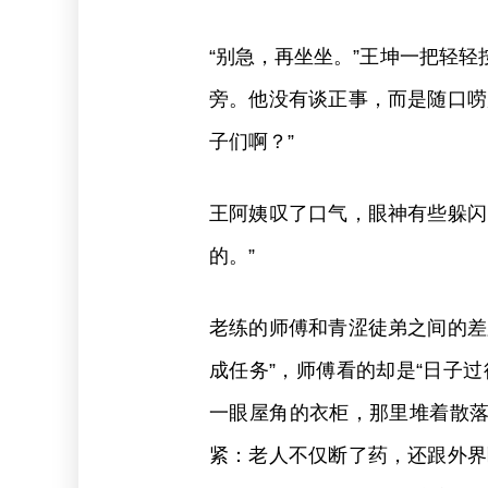
“别急，再坐坐。”王坤一把轻
旁。他没有谈正事，而是随口唠
子们啊？”
王阿姨叹了口气，眼神有些躲闪
的。”
老练的师傅和青涩徒弟之间的差
成任务”，师傅看的却是“日子
一眼屋角的衣柜，那里堆着散
紧：老人不仅断了药，还跟外界