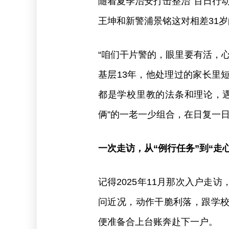
随着夏季治安打击整治“百日行
王坤和新警浦景铭这对相差31
“咱们干片警的，眼里要有活，
基层13年，他处理过的家长里
都是学校里教的法条和理论，
俩”的一老一少组合，在日复一
一次走访，从“例行任务”到“走心
记得2025年11月那次入户走
问近况，动作干脆利落，跟学
便准备合上台账奔赴下一户。