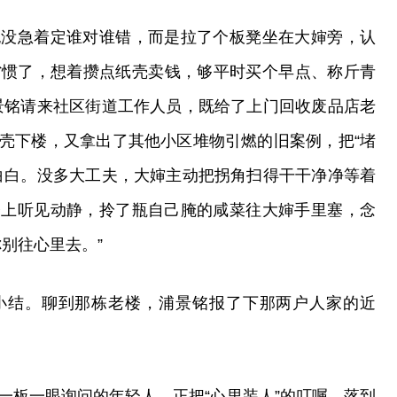
也没急着定谁对谁错，而是拉了个板凳坐在大婶旁，认
子省惯了，想着攒点纸壳卖钱，够平时买个早点、称斤青
景铭请来社区街道工作人员，既给了上门回收废品店老
壳下楼，又拿出了其他小区堆物引燃的旧案例，把“堵
白白。没多大工夫，大婶主动把拐角扫得干干净净等着
楼上听见动静，拎了瓶自己腌的咸菜往大婶手里塞，念
别往心里去。”
小结。聊到那栋老楼，浦景铭报了下那两户人家的近
一板一眼询问的年轻人，正把“心里装人”的叮嘱，落到