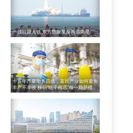
一箭双星入轨 东方慧眼星座再添两星
十五年产量增长四倍，富民产业如何避免
丰产不丰收 秭归“吃干榨尽”每一颗脐橙