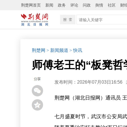
荆楚网首页
新闻
政务
评论
问政
舆情
社区
财
荆楚网
> 新闻频道
> 快讯
师傅老王的“板凳哲
发布时间：2026年07月03日16:56
荆楚网（湖北日报网）通讯员 
七月盛夏时节，武汉市公安局