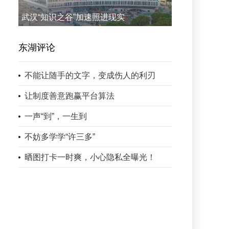
武汉“知识之谷”加速照进现实
东湖评论
不能让随手的文字，变成伤人的利刃
让制度善意跑赢平台算法
一声“到”，一生到
不妨多学学“许三多”
晒图打卡一时爽，小心隐私全曝光！