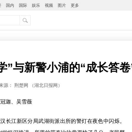
经
国内
国际
娱乐
视频
图片
更多
学”与新警小浦的“成长答卷
来源：
荆楚网 ​（湖北日报网）
王冠迦、吴雪薇
武汉长江新区分局武湖街派出所的警灯在夜色中闪烁。