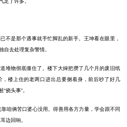
气足了许多。
早已不是那个遇事就手忙脚乱的新手。王坤看在眼里，
独自去处理复杂警情。
楼道堆物彻底僵住了。楼下大婶把攒了几个月的废旧纸
阶，楼上住的老两口进出总要侧着身，前后吵了好几
“挠头事”。
光靠咱俩苦口婆心没用。得善用各方力量，学会跟不同
铭耳边回响。