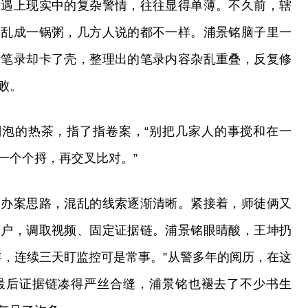
，遇上现实中的复杂警情，往往显得单薄。不久前，辖
场乱成一锅粥，几方人说的都不一样。浦景铭脑子里一
做笔录却卡了壳，整理出的笔录内容杂乱重叠，反复修
败。
刚泡的热茶，指了指卷案，“别把几家人的事搅和在一
一个个捋，再交叉比对。”
了办案思路，混乱的线索逐渐清晰。紧接着，师徒俩又
商户，调取视频、固定证据链。浦景铭眼睛酸，王坤扔
年，连续三天盯监控可是常事。”从警多年的阅历，在这
最后证据链凑得严丝合缝，浦景铭也褪去了不少书生