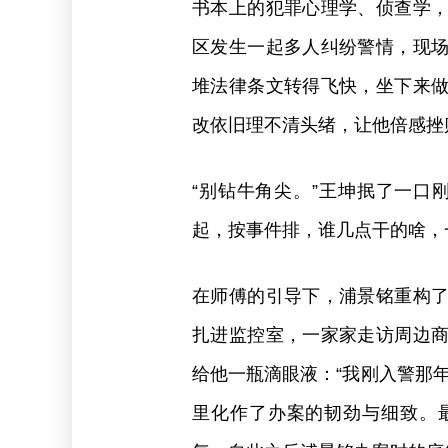
书本上的犯罪心理学、侦查学
区发生一起多人纠纷警情，现
堆法律条文转得飞快，坐下来
改依旧理不清头绪，让他倍感挫
“别钻牛角尖。”王坤抿了一口
起，按事件排，谁几点干的啥，
在师傅的引导下，浦景铭重构
扎进监控室，一家家走访周边
给他一瓶滴眼液：“我刚入警那
里化作了办案的韧劲与细致。