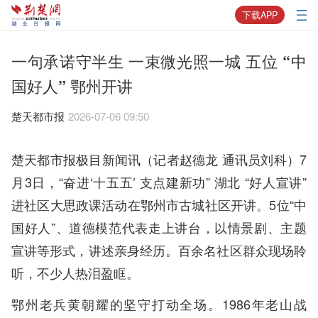
下载APP
一句承诺守半生 一束微光照一城 五位 “中
国好人” 鄂州开讲
楚天都市报
2026-07-06 09:50
楚天都市报极目新闻讯（记者赵德龙 通讯员刘科）7
月3日，“奋进‘十五五’ 支点建新功” 湖北 “好人宣讲”
进社区大思政课活动在鄂州市古城社区开讲。5位“中
国好人”、道德模范代表走上讲台，以情景剧、主题
宣讲等形式，讲述亲身经历。百余名社区群众现场聆
听，不少人热泪盈眶。
鄂州老兵黄朝耀的坚守打动全场。1986年老山战