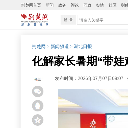
荆楚网首页
新闻
政务
评论
问政
舆情
社区
财
荆楚网
> 新闻频道
> 湖北日报
化解家长暑期“带娃难
发布时间：2026年07月07日09:07