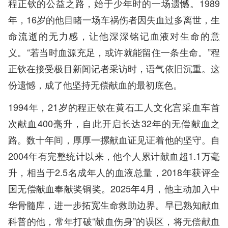
程正钦的公益之路，始于少年时的一场遗憾。1989
年，16岁的他目睹一场车祸伤者因失血过多离世，生
命流逝的无力感，让他深深铭记血液对生命的意
义。“若当时血源充足，或许就能留住一条生命。”程
正钦在接受极目新闻记者采访时，语气依旧沉重。这
份遗憾，成了他坚持无偿献血的最初底色。
1994年，21岁的程正钦在黄石工人文化宫采血车首
次献血400毫升，自此开启长达32年的无偿献血之
路。数十年间，厚厚一摞献血证见证着他的坚守。自
2004年有完整统计以来，他个人累计献血超1.1万毫
升，相当于2.5名成年人的血液总量，2018年获评全
国无偿献血奉献奖铜奖。2025年4月，他主动加入中
华骨髓库，进一步拓宽生命救助边界。早已熟知献血
科普的他，常年打破“献血伤身”的误区，将无偿献血