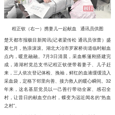
程正钦（右一）携妻儿一起献血 通讯员供图
楚天都市报极目新闻讯(记者梁传松 通讯员张蕾）盛
夏七月，热浪滚滚。湖北大冶市罗家桥街道临时献血
点内，暖意融融。7月3日清晨，采血帐篷刚搭建完
成，港湖村党总支书记程正钦便带着妻子、儿子赶
来，三人依次登记体检、挽袖，鲜红的血液缓缓流入
采血袋，定格下邻里向善、接力救人的暖心瞬间。32
年来，这名基层党员以一己善行带动全家、感召全
村，让昔日的献血空白村，蝶变为远近闻名的“热血
之村”。