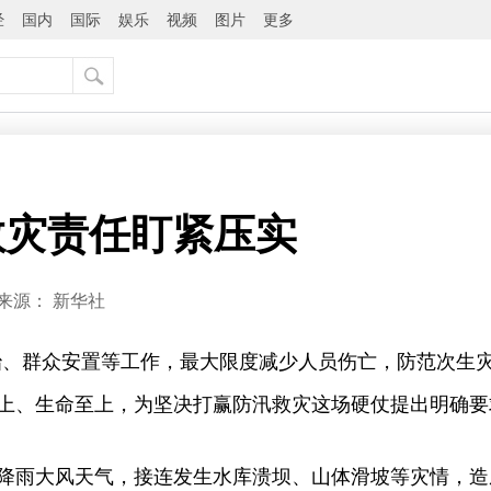
经
国内
国际
娱乐
视频
图片
更多
救灾责任盯紧压实
来源：
新华社
治、群众安置等工作，最大限度减少人员伤亡，防范次生灾
上、生命至上，为坚决打赢防汛救灾这场硬仗提出明确要
降雨大风天气，接连发生水库溃坝、山体滑坡等灾情，造