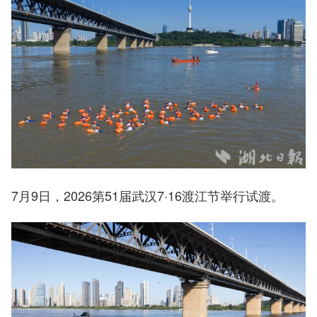
7月9日，2026第51届武汉7·16渡江节举行试渡。