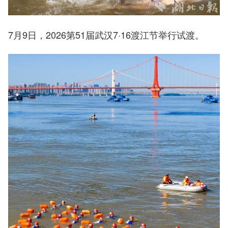
7月9日，2026第51届武汉7·16渡江节举行试渡。