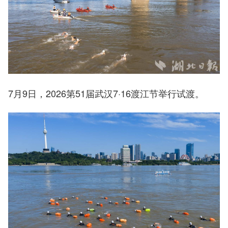
7月9日，2026第51届武汉7·16渡江节举行试渡。