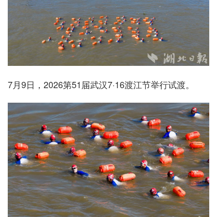
7月9日，2026第51届武汉7·16渡江节举行试渡。