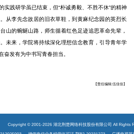
的实践研学虽已结束，但“朴诚勇毅、不胜不休”的精神
间。从李先念故居的旧衣草鞋，到黄麻纪念园的英烈长
天台山的蜿蜒山路，师生循着红色足迹追思革命先辈，
传。未来，学院将持续深化理想信念教育，引导青年学
在奋发有为中书写青春担当。
【责任编辑:伍佳佳】
Copyright © 2001-2026 湖北荆楚网络科技股份有限公司 All Rights R