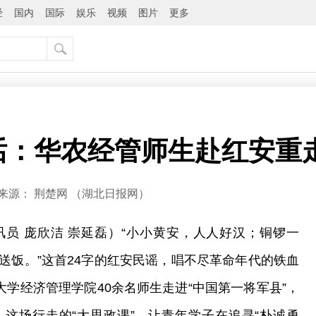
经
国内
国际
娱乐
视频
图片
更多
话：华农经管师生赴红安重走
来源：
荆楚网 ​（湖北日报网）
员 庞欣洁 崇延磊）“小小黄安，人人好汉；铜锣一
送饭。”这首24字的红安民谣，唱不尽革命年代的铁血
大学经济管理学院40余名师生走进“中国第一将军县”，
这场行走的“大思政课”，让青年学子在追寻“朴诚勇