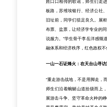
姓口口相传的歌谣，师生们走
板路，苏维埃银行、经济公社
旧址前，同学们驻足良久。展
布票、盐票，让经济学专业的同
说服力。”学生骨干李岳洋感慨
融体系和经济秩序，红色政权不
一山一石证烽火：在天台山寻访
“重走游击战地，不是用脚走，
师生们沿着蜿蜒山道拾级而上
展游击斗争、坚守革命火种的峥