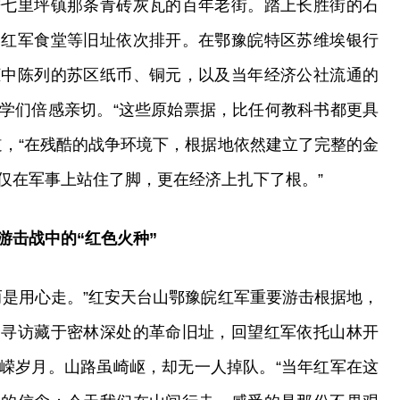
进七里坪镇那条青砖灰瓦的百年老街。踏上长胜街的石
、红军食堂等旧址依次排开。在鄂豫皖特区苏维埃银行
柜中陈列的苏区纸币、铜元，以及当年经济公社流通的
学们倍感亲切。“这些原始票据，比任何教科书都更具
道，“在残酷的战争环境下，根据地依然建立了完整的金
仅在军事上站住了脚，更在经济上扎下了根。”
游击战中的“红色火种”
而是用心走。”红安天台山鄂豫皖红军重要游击根据地，
，寻访藏于密林深处的革命旧址，回望红军依托山林开
嵘岁月。山路虽崎岖，却无一人掉队。“当年红军在这