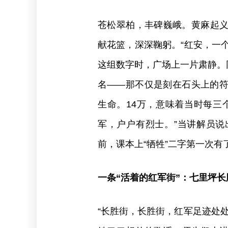
苍松翠柏，丰碑巍峨。黄麻起
献花篮，深深鞠躬。“红安，一个
这组数字时，广场上一片肃静。同
名——那不仅是刻在石头上的
生命。14万，意味着当时每三
军，户户有烈士。”当讲解员
前，课本上“牺牲”二字第一次有
一条“活着的红军街”：七里坪
“长胜街，长胜街，红军足迹处