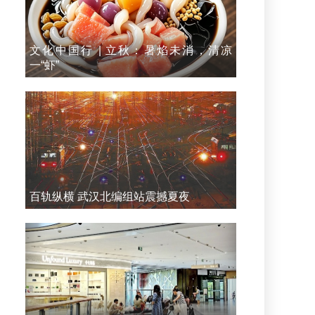
文化中国行 | 立秋：暑焰未消，清凉
一“虾”
百轨纵横 武汉北编组站震撼夏夜