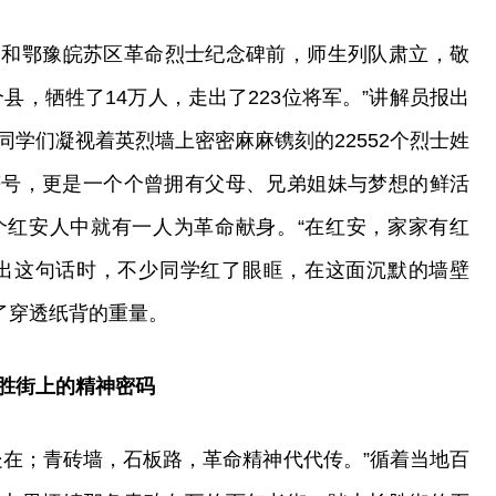
义和鄂豫皖苏区革命烈士纪念碑前，师生列队肃立，敬
县，牺牲了14万人，走出了223位将军。”讲解员报出
学们凝视着英烈墙上密密麻麻镌刻的22552个烈士姓
符号，更是一个个曾拥有父母、兄弟姐妹与梦想的鲜活
个红安人中就有一人为革命献身。“在红安，家家有红
说出这句话时，不少同学红了眼眶，在这面沉默的墙壁
了穿透纸背的重量。
长胜街上的精神密码
处在；青砖墙，石板路，革命精神代代传。”循着当地百