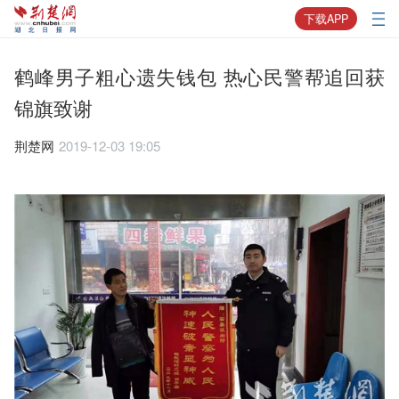
下载APP
鹤峰男子粗心遗失钱包 热心民警帮追回获
锦旗致谢
荆楚网
2019-12-03 19:05