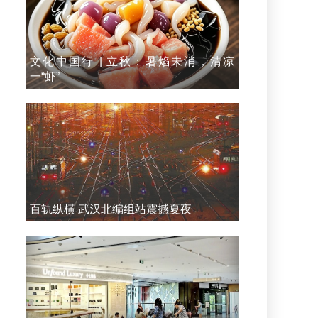
文化中国行 | 立秋：暑焰未消，清凉
一“虾”
百轨纵横 武汉北编组站震撼夏夜