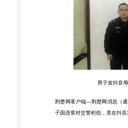
男子发抖音辱
荆楚网客户端—荆楚网消息（通讯
子因违章对交警积怨，竟在抖音