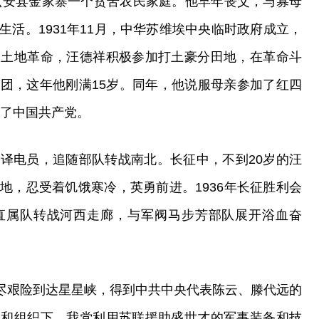
省六安县金家寨一个贫苦农民家庭。他早年丧父，与寡母
活。1931年11月，中华苏维埃中央临时政府成立，
展土地革命，汪德祥积极参加打土豪分田地，在革命斗
团，这年他刚满15岁。同年，他说服母亲参加了红四
入了中国共产党。
译电员，追随部队转战南北。长征中，不到20岁的汪
地，忍受着饥饿寒冷，英勇前进。1936年长征胜利会
直属队转战河西走廊，与军阀马步芳部队展开浴血奋
历尽艰险到达星星峡，得到中共中央代表陈云、滕代远的
议和组织下，我党利用苏联援助盛世才的军事装备和技