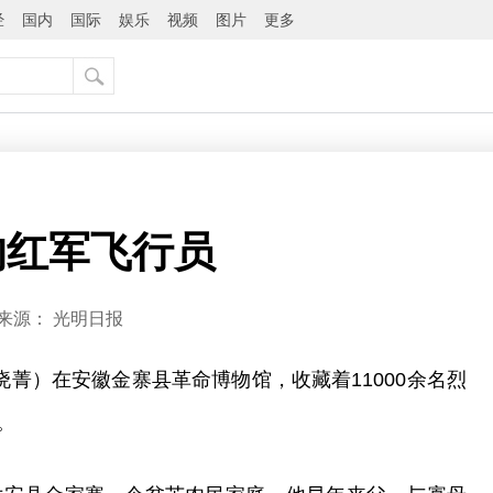
经
国内
国际
娱乐
视频
图片
更多
的红军飞行员
来源：
光明日报
晓菁）在安徽金寨县革命博物馆，收藏着11000余名烈
。