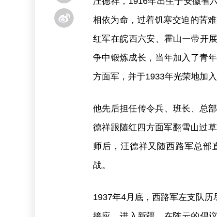
汪德祥，1916年出生于安徽
相依为命，过着饥寒交迫的苦难生
红军在皖西六安、霍山一带开
争中锻炼成长，当年加入了青年
方面军，并于1933年光荣地加
他先后担任传令兵、班长、总部
德祥跟随红四方面军翻雪山过草
师后，汪德祥又随西路军总部
战。
1937年4月底，西路军左支队
接应，进入新疆。在陈云的倡