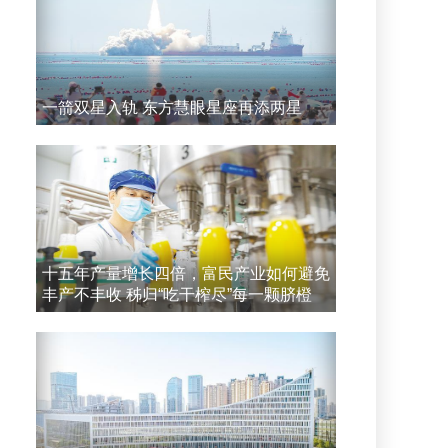
一箭双星入轨 东方慧眼星座再添两星
十五年产量增长四倍，富民产业如何避免
丰产不丰收 秭归“吃干榨尽”每一颗脐橙