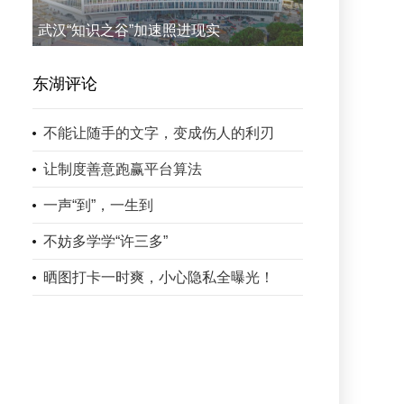
武汉“知识之谷”加速照进现实
东湖评论
不能让随手的文字，变成伤人的利刃
让制度善意跑赢平台算法
一声“到”，一生到
不妨多学学“许三多”
晒图打卡一时爽，小心隐私全曝光！